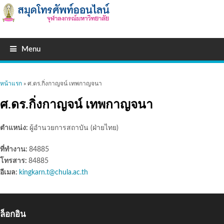
Menu
คุณอยู่ที่นี่
หน้าแรก
» ศ.ดร.กิ่งกาญจน์ เทพกาญจนา
ศ.ดร.กิ่งกาญจน์ เทพกาญจนา
ตำแหน่ง:
ผู้อำนวยการสถาบัน (ฝ่ายไทย)
ที่ทำงาน:
84885
โทรสาร:
84885
อีเมล:
kingkarn.t@chula.ac.th
ล็อกอิน