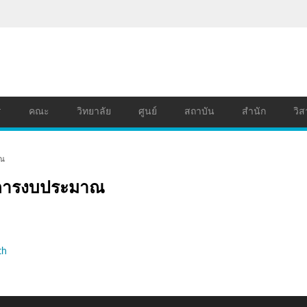
ร
คณะ
วิทยาลัย
ศูนย์
สถาบัน
สำนัก
วิส
าณ
ะการงบประมาณ
th