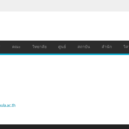
ร
คณะ
วิทยาลัย
ศูนย์
สถาบัน
สำนัก
วิส
ula.ac.th