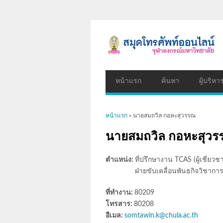
หน้าแรก
ค้นหา
ผู้บริหา
คุณอยู่ที่นี่
หน้าแรก
» นายสมถวิล กอหะสุวรรณ
นายสมถวิล กอหะสุว
ตำแหน่ง:
ที่ปรึกษางาน TCAS (ผู้เชี่ยวช
ฝ่ายขับเคลื่อนพันธกิจวิชากา
ที่ทำงาน:
80209
โทรสาร:
80208
อีเมล:
somtawin.k@chula.ac.th