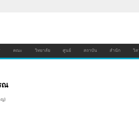
ร
คณะ
วิทยาลัย
ศูนย์
สถาบัน
สำนัก
วิส
รรณ
าญ)
ร