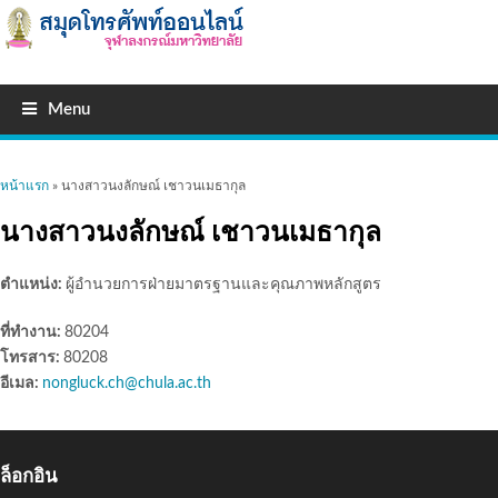
Menu
คุณอยู่ที่นี่
หน้าแรก
» นางสาวนงลักษณ์ เชาวนเมธากุล
นางสาวนงลักษณ์ เชาวนเมธากุล
ตำแหน่ง:
ผู้อำนวยการฝ่ายมาตรฐานและคุณภาพหลักสูตร
ที่ทำงาน:
80204
โทรสาร:
80208
อีเมล:
nongluck.ch@chula.ac.th
ล็อกอิน