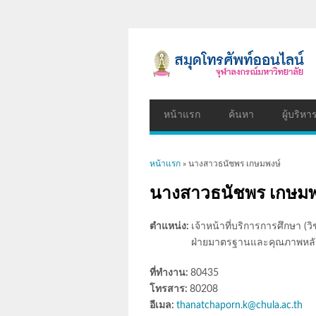
หน้าแรก
ค้นหา
ผู้บริหา
คุณอยู่ที่นี่
หน้าแรก
» นางสาวธนัชพร เกษมพงษ์
นางสาวธนัชพร เกษมพ
ตำแหน่ง:
เจ้าหน้าที่บริการการศึกษา (ว
ฝ่ายมาตรฐานและคุณภาพหลั
ที่ทำงาน:
80435
โทรสาร:
80208
อีเมล:
thanatchaporn.k@chula.ac.th