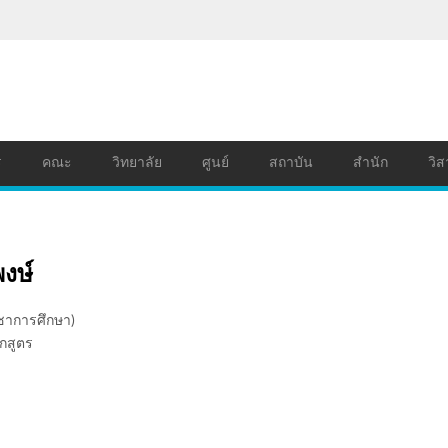
ร
คณะ
วิทยาลัย
ศูนย์
สถาบัน
สำนัก
วิส
งษ์
ิชาการศึกษา)
กสูตร